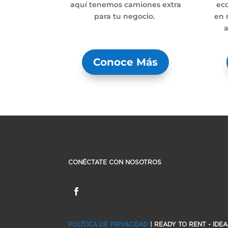
aquí tenemos camiones extra
ec
para tu negocio.
en 
.
a
Conoce Más
CON
É
CTATE CON NOSOTROS
POL
ÍTICA DE PRIVACIDAD
| READY TO RENT - IDE