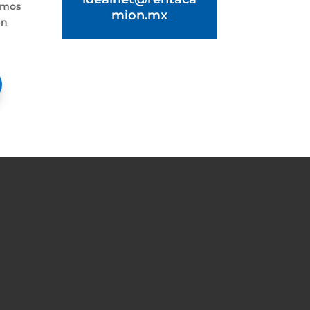
amos
mion.mx
en