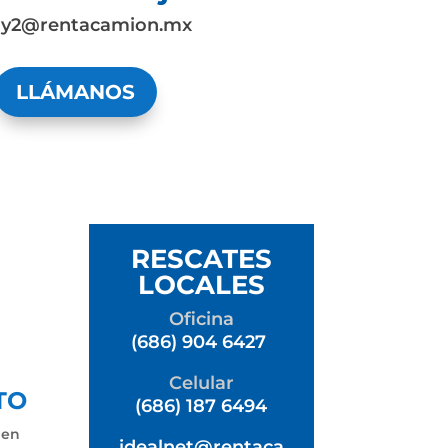
dy2@rentacamion.mx
LLÁMANOS
RESCATES
LOCALES
Oficina
(686) 904 6427
Celular
TO
(686) 187 6494
 en
idealnet@rentaca