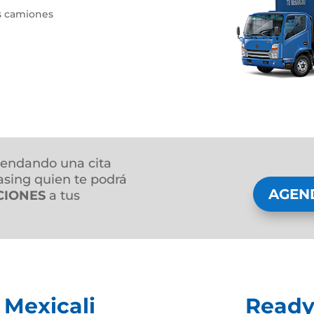
s camiones
endando una cita
sing quien te podrá
AGEN
CIONES
a tus
 Mexicali
Ready